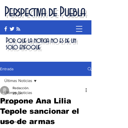
Perspectiva de Puebla
Por que la noticia no es de un
solo enfoque
Entrada
Últimas Noticias
Redacción.
Últimas Noticias
23 jun
Propone Ana Lilia
Estado
Tepole sancionar el
Política
uso de armas
Nacional