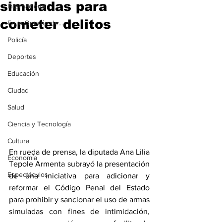
simuladas para
Internacional
cometer delitos
En la Opinión de...
Policía
Deportes
Educación
Ciudad
Salud
Ciencia y Tecnología
Cultura
En rueda de prensa, la diputada Ana Lilia 
Economía
Tepole Armenta subrayó la presentación 
Espectáculos
de una iniciativa para adicionar y 
reformar el Código Penal del Estado 
para prohibir y sancionar el uso de armas 
simuladas con fines de intimidación, 