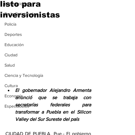
listo para
Internacional
inversionistas
En la Opinión de...
Policía
Deportes
Educación
Ciudad
Salud
Ciencia y Tecnología
Cultura
El gobernador Alejandro Armenta 
Economía
anunció que se trabaja con 
secretarías federales para 
Espectáculos
transformar a Puebla en el Silicon 
Valley del Sur Sureste del país
CIUDAD DE PUEBLA, Pue.- El gobierno 