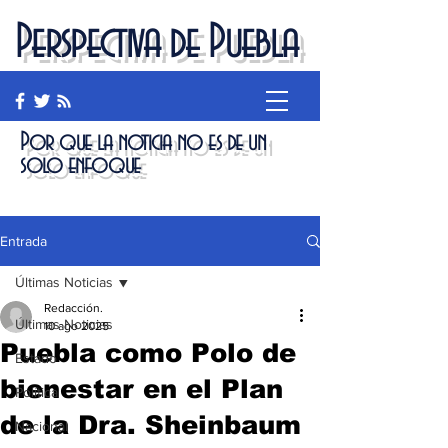
Perspectiva de Puebla
Por que la noticia no es de un
solo enfoque
Entrada
Últimas Noticias
Redacción.
Últimas Noticias
10 ago 2025
Puebla como Polo de
Estado
bienestar en el Plan
Política
de la Dra. Sheinbaum
Nacional