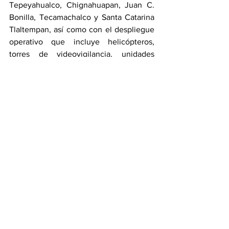
Tepeyahualco, Chignahuapan, Juan C. 
Bonilla, Tecamachalco y Santa Catarina 
Tlaltempan, así como con el despliegue 
operativo que incluye helicópteros, 
torres de videovigilancia, unidades 
blindadas, bomberos y policía estatal. 
Con este arranque, el gobierno estatal 
reafirmó su compromiso de trabajar 
unido con la Federación y los 
municipios para mantener a Puebla 
segura, en paz y en desarrollo.
Estado
Policía
Ver todo
Entradas recientes