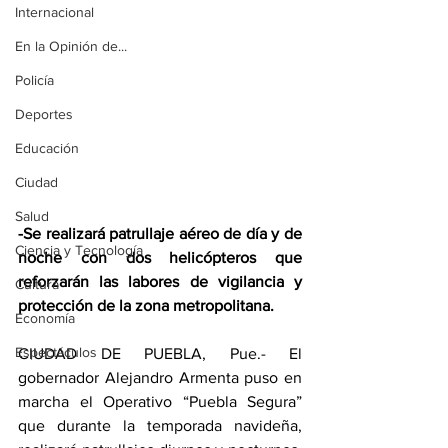
Internacional
En la Opinión de...
Policía
Deportes
Educación
Ciudad
Salud
-Se realizará patrullaje aéreo de día y de 
Ciencia y Tecnología
noche con dos helicópteros que 
reforzarán las labores de vigilancia y 
Cultura
protección de la zona metropolitana. 
Economía
Espectáculos
CIUDAD DE PUEBLA, Pue.- El 
gobernador Alejandro Armenta puso en 
marcha el Operativo “Puebla Segura” 
que durante la temporada navideña, 