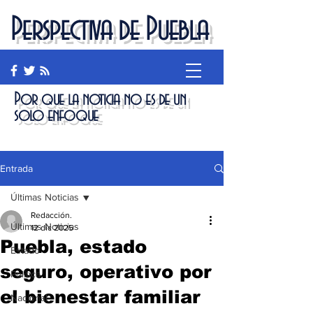
Perspectiva de Puebla
Por que la noticia no es de un
solo enfoque
Entrada
Últimas Noticias
Redacción.
Últimas Noticias
12 dic 2025
Puebla, estado
Estado
seguro, operativo por
Política
el bienestar familiar
Nacional