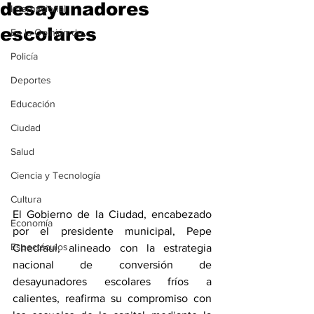
desayunadores
Internacional
escolares
En la Opinión de...
Policía
Deportes
Educación
Ciudad
Salud
Ciencia y Tecnología
Cultura
El Gobierno de la Ciudad, encabezado 
Economía
por el presidente municipal, Pepe 
Espectáculos
Chedraui, alineado con la estrategia 
nacional de conversión de 
desayunadores escolares fríos a 
calientes, reafirma su compromiso con 