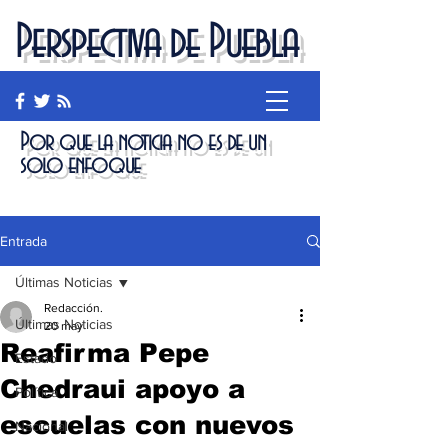
Perspectiva de Puebla
Por que la noticia no es de un
solo enfoque
Entrada
Últimas Noticias
Redacción.
Últimas Noticias
20 may
Reafirma Pepe
Estado
Chedraui apoyo a
Política
escuelas con nuevos
Nacional