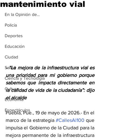
mantenimiento vial
Internacional
En la Opinión de...
Policía
Deportes
Educación
Ciudad
Salud
- “La mejora de la infraestructura vial es 
una prioridad para mi gobierno porque 
Ciencia y Tecnología
sabemos que impacta directamente en 
Cultura
la calidad de vida de la ciudadanía”: dijo 
el alcalde
Economía
Espectáculos
Puebla, Pue., 19 de mayo de 2026.- En el 
marco de la estrategia 
#CallesAl100
 que 
impulsa el Gobierno de la Ciudad para la 
mejora permanente de la infraestructura 