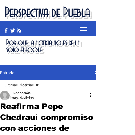
Perspectiva de Puebla
Por que la noticia no es de un
solo enfoque
Entrada
Últimas Noticias
Redacción.
Últimas Noticias
20 may
Reafirma Pepe
Estado
Chedraui compromiso
Política
con acciones de
Nacional