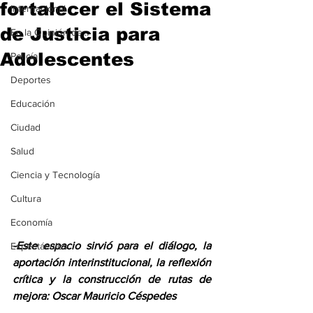
fortalecer el Sistema
Internacional
de Justicia para
En la Opinión de...
Adolescentes
Policía
Deportes
Educación
Ciudad
Salud
Ciencia y Tecnología
Cultura
Economía
-Este espacio sirvió para el diálogo, la 
Espectáculos
aportación interinstitucional, la reflexión 
crítica y la construcción de rutas de 
mejora: Oscar Mauricio Céspedes