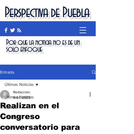
Perspectiva de Puebla
Por que la noticia no es de un
solo enfoque
Entrada
Últimas Noticias
Redacción.
Últimas Noticias
6 dic 2025
Realizan en el
Estado
Congreso
Política
conversatorio para
Nacional