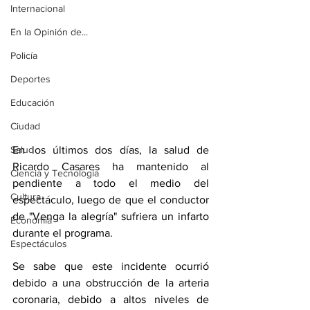
Internacional
En la Opinión de...
Policía
Deportes
Educación
Ciudad
En los últimos dos días, la salud de 
Salud
Ricardo Casares ha mantenido al 
Ciencia y Tecnología
pendiente a todo el medio del 
Cultura
espectáculo, luego de que el conductor 
de "Venga la alegría" sufriera un infarto 
Economía
durante el programa.
Espectáculos
Se sabe que este incidente ocurrió 
debido a una obstrucción de la arteria 
coronaria, debido a altos niveles de 