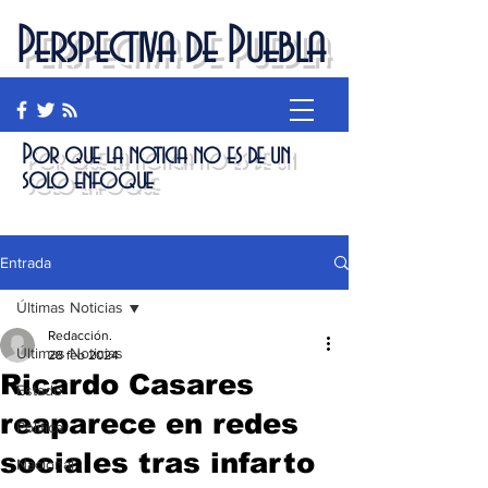
Perspectiva de Puebla
Por que la noticia no es de un
solo enfoque
Entrada
Últimas Noticias
Redacción.
Últimas Noticias
28 feb 2024
Ricardo Casares
Estado
reaparece en redes
Política
sociales tras infarto
Nacional