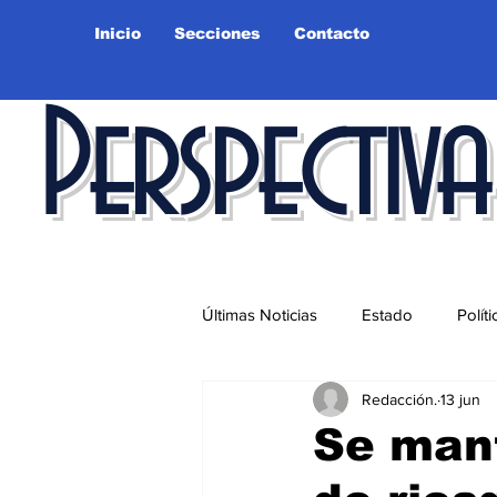
Inicio
Secciones
Contacto
Perspectiva
Últimas Noticias
Estado
Políti
Redacción.
13 jun
Educación
Ciudad
Salu
Se mant