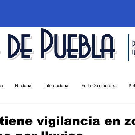
 de Puebla
P
ca
Nacional
Internacional
En la Opinión de...
Pol
d
Ciencia y Tecnología
Cultura
Economía
Espec
iene vigilancia en 