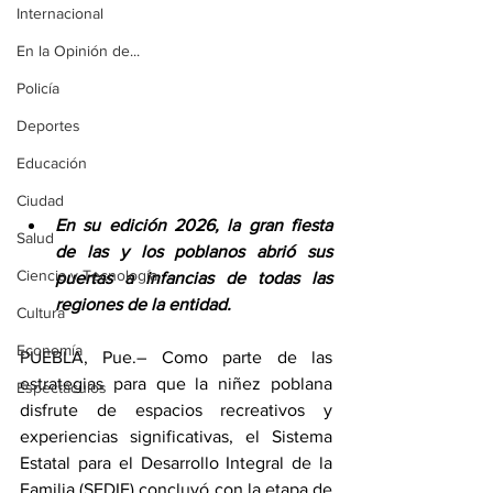
Internacional
En la Opinión de...
Policía
Deportes
Educación
Ciudad
En su edición 2026, la gran fiesta 
Salud
de las y los poblanos abrió sus 
Ciencia y Tecnología
puertas a infancias de todas las 
regiones de la entidad. 
Cultura
Economía
PUEBLA, Pue.– Como parte de las 
estrategias para que la niñez poblana 
Espectáculos
disfrute de espacios recreativos y 
experiencias significativas, el Sistema 
Estatal para el Desarrollo Integral de la 
Familia (SEDIF) concluyó con la etapa de 