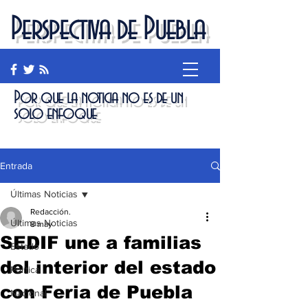
Perspectiva de Puebla
Por que la noticia no es de un
solo enfoque
Entrada
Últimas Noticias
Redacción.
Últimas Noticias
8 may
SEDIF une a familias
Estado
del interior del estado
Política
con Feria de Puebla
Nacional