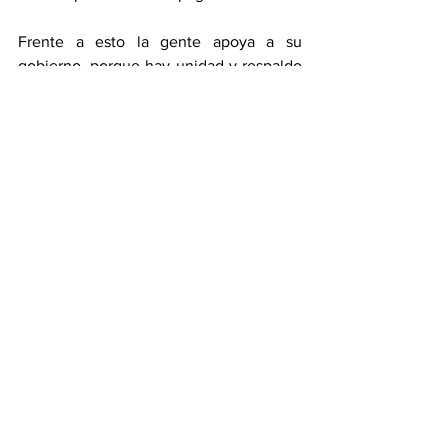
Frente a esto la gente apoya a su 
gobierno, porque hay unidad y respaldo 
popular. La gente sólo nos retirará el 
apoyo si hay una traición y eso no va a 
ocurrir porque la vinculación con el 
pueblo “lo hacemos por convicción”.
**Con información de La Jornada
Nacional
Ver todo
Entradas recientes