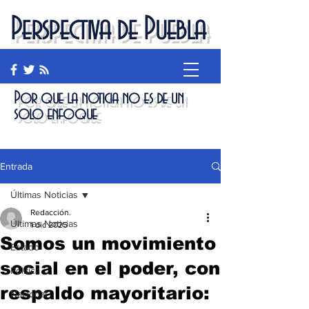
Perspectiva de Puebla
Por que la noticia no es de un
solo enfoque
Entrada
Últimas Noticias
Redacción.
Últimas Noticias
1 dic 2025
Somos un movimiento
Estado
social en el poder, con
Política
respaldo mayoritario:
Nacional