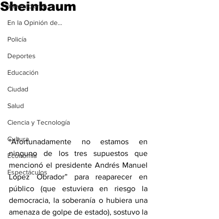
Sheinbaum
Internacional
En la Opinión de...
Policía
Deportes
Educación
Ciudad
Salud
Ciencia y Tecnología
Cultura
"Afortunadamente no estamos en 
ninguno de los tres supuestos que 
Economía
mencionó el presidente Andrés Manuel 
Espectáculos
López Obrador” para reaparecer en 
público (que estuviera en riesgo la 
democracia, la soberanía o hubiera una 
amenaza de golpe de estado), sostuvo la 