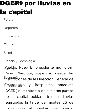
DGERI por lluvias en
Internacional
la capital
En la Opinión de...
Policía
Deportes
Educación
Ciudad
Salud
Ciencia y Tecnología
Puebla, Pue.- El presidente municipal, 
Cultura
Pepe Chedraui, supervisó desde las 
Economía
instalaciones de la Dirección General de 
Emergencia y Respuesta Inmediata 
Espectáculos
(DGERI) el monitoreo de distintos puntos 
de la capital poblana tras las lluvias 
registradas la tarde del martes 26 de 
mayo, con el objetivo de brindar 