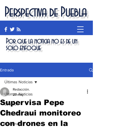
Perspectiva de Puebla
Por que la noticia no es de un
solo enfoque
Entrada
Últimas Noticias
Redacción.
Últimas Noticias
27 may
Supervisa Pepe
Estado
Chedraui monitoreo
Política
con drones en la
Nacional