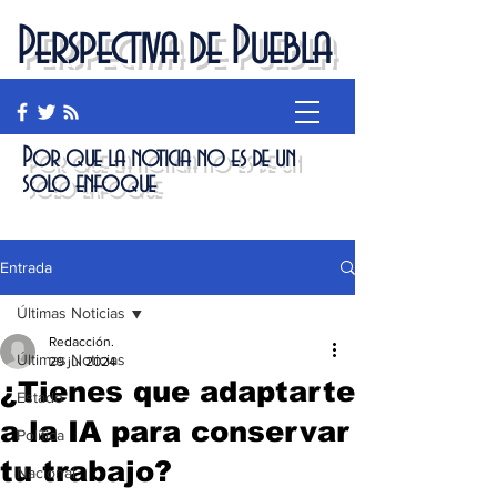
Perspectiva de Puebla
Por que la noticia no es de un
solo enfoque
Entrada
Últimas Noticias
Redacción.
Últimas Noticias
29 jul 2024
¿Tienes que adaptarte
Estado
a la IA para conservar
Política
tu trabajo?
Nacional