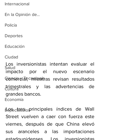
Internacional
En la Opinión de...
Policía
Deportes
Educación
Ciudad
Los inversionistas intentan evaluar el 
Salud
impacto por el nuevo escenario 
Ciencia y Tecnología
comercial, mientras revisan resultados 
trimestrales y las advertencias de 
Cultura
grandes bancos.
Economía
Los tres principales índices de Wall 
Espectáculos
Street vuelven a caer con fuerza este 
viernes, después de que China elevó 
sus aranceles a las importaciones 
estadounidenses. Los inversionistas 