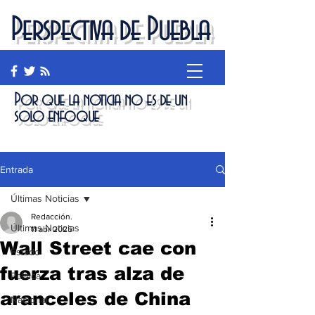
Perspectiva de Puebla
Por que la noticia no es de un
solo enfoque
Entrada
Últimas Noticias
Redacción.
Últimas Noticias
11 abr 2025
Wall Street cae con
Estado
fuerza tras alza de
Política
aranceles de China
Nacional