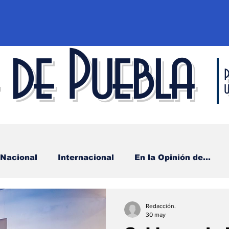
 de Puebla
P
Nacional
Internacional
En la Opinión de...
ncia y Tecnología
Cultura
Economía
Espe
Redacción.
30 may