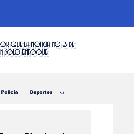
or que la noticia no es de
un solo enfoque
Policía
Deportes
ctáculos