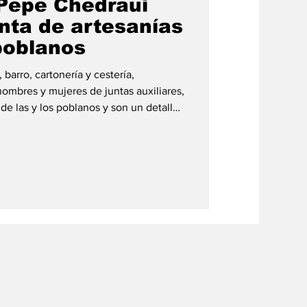
Pepe Chedraui
nta de artesanías
poblanos
 barro, cartonería y cestería,
mbres y mujeres de juntas auxiliares,
 de las y los poblanos y son un detalle
eriencia por la ciudad, están en
y domingos, en el módulo “Yo Compro
ención al Visitante (CAV), ubicado en
ndoza #14, frente al Zócalo capitalino.