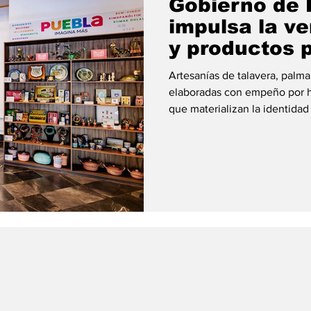
Gobierno de 
impulsa la ve
y productos 
Artesanías de talavera, palma,
elaboradas con empeño por ho
que materializan la identidad
perfecto para recordar la exp
promoción los días sábados 
Poblano”, en el Centro de At
Avenida Juan de Palafox y Me
Las y los 11 productores