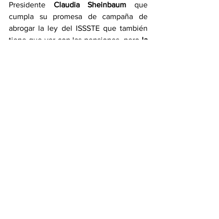
Presidente 
Claudia Sheinbaum
 que 
cumpla su promesa de campaña de 
abrogar la ley del ISSSTE que también 
tiene que ver con las pensiones, pero 
la 
CNTE no cede a sus chantajes,
 a pesar 
de que les han explicado que no hay 
dinero que alcance para cumplirles sus 
caprichos.
El monstruo fue revivido por la 4T.
AHORA PIENSA MAL Y ACERTARAS
Inicio el mundial de futbol y la CNTE 
desapareció y ahí el dicho: 
“Piensa mal y 
acertaras”.
Un día antes de que rodara el balón, los 
lideres de la Coordinadora estuvieron 6 
horas en la Secretaría de Gobernación y 
dijeron que llevarían las propuestas a las 