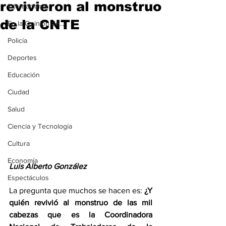
revivieron al monstruo
Internacional
de la CNTE
En la Opinión de...
Policía
Deportes
Educación
Ciudad
Salud
Ciencia y Tecnología
Cultura
Economía
Luis Alberto González
Espectáculos
La pregunta que muchos se hacen es: 
¿Y 
quién revivió al monstruo de las mil 
cabezas que es la Coordinadora 