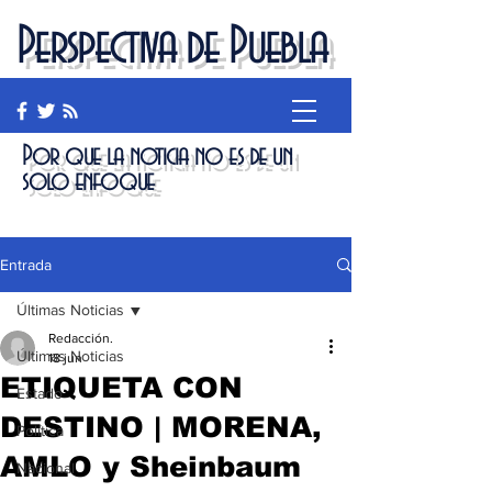
Perspectiva de Puebla
Por que la noticia no es de un
solo enfoque
Entrada
Últimas Noticias
Redacción.
Últimas Noticias
18 jun
ETIQUETA CON
Estado
DESTINO | MORENA,
Política
AMLO y Sheinbaum
Nacional