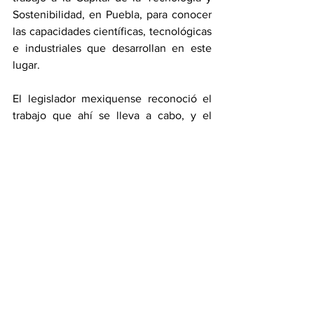
Sostenibilidad, en Puebla, para conocer 
las capacidades científicas, tecnológicas 
e industriales que desarrollan en este 
lugar.
El legislador mexiquense reconoció el 
trabajo que ahí se lleva a cabo, y el 
impulso que da el gobernador Alejandro 
Armenta Mier, para consolidar este 
espacio como polo de desarrollo 
tecnológico. En no mucho tiempo, dijo, 
esto se va a convertir en el Silicon 
Valley de Latinoamérica.
En el recorrido, los integrantes de la 
Comisión conocieron el Centro de 
Especialización de Recursos Humanos 
de Alto Nivel (CERHAN), donde se 