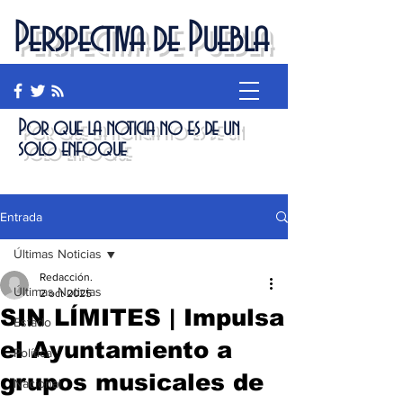
Perspectiva de Puebla
Por que la noticia no es de un
solo enfoque
Entrada
Últimas Noticias
Redacción.
Últimas Noticias
2 oct 2025
SIN LÍMITES | Impulsa
Estado
el Ayuntamiento a
Política
grupos musicales de
Nacional