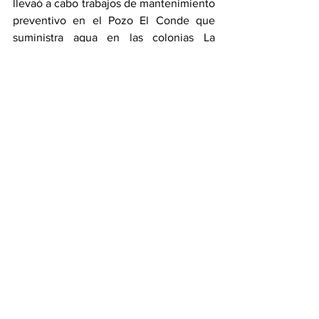
llevaó a cabo trabajos de mantenimiento 
preventivo en el Pozo El Conde que 
suministra agua en las colonias La 
Condesa, Nueva 13 de Abril, San José 
Los Cerritos y el Conjunto Habitacional 
El Conde. Las labores se realizaron 
mediante procedimientos técnicos no 
invasivos.
El Sistema DIF Estatal, a cargo de Cecilia 
Arellano, hizo entrega de mil 796 
apoyos a familias de las microrregiones 
18, 19 y 20 de Cholula, Huejotzingo y 
San Martín Texmelucan. Se entregaron 
despensas a beneficiarios del Programa 
de Atención Alimentaria en los Primeros 
Mil Días y del Programa de Atención a 
Grupos Vulnerables, apoyos para 
reequipar 30 escuelas que se 