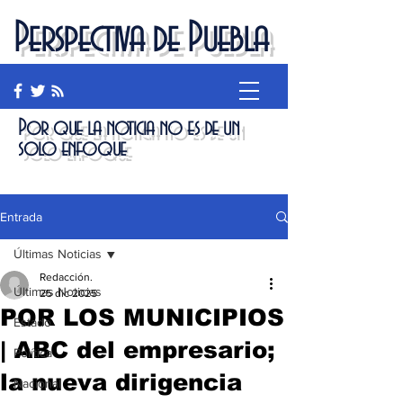
Perspectiva de Puebla
Por que la noticia no es de un
solo enfoque
Entrada
Últimas Noticias
Redacción.
Últimas Noticias
25 dic 2025
POR LOS MUNICIPIOS
Estado
| ABC del empresario;
Política
la nueva dirigencia
Nacional