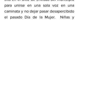
para unirse en una sola voz en una 
caminata y no dejar pasar desapercibido 
el pasado Día de la Mujer.  Niñas y 
mujeres de todas las edades se sumaron 
para recorrer la avenida principal del 
municipio, el parque y centro, para 
culminar en las instalaciones del DIF 
municipal.
Encabezadas por la Alcaldesa, 
participaron la Presidente del DIF 
Ángeles Catana, trabajadoras del sector 
salud, profesoras de diferentes 
instituciones, madres de familia, grupos 
de artesanas, estudiantes y niñas 
quienes recordaron la importancia 
dentro de la sociedad, externar la 
indignación que se vive en el país por la 