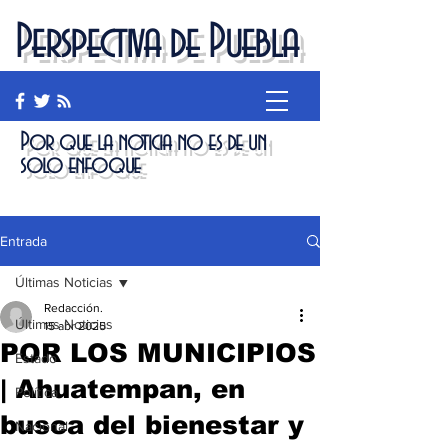
Perspectiva de Puebla
Por que la noticia no es de un
solo enfoque
Entrada
Últimas Noticias
Redacción.
Últimas Noticias
15 abr 2025
POR LOS MUNICIPIOS
Estado
| Ahuatempan, en
Política
busca del bienestar y
Nacional