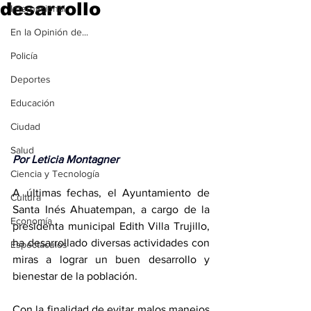
desarrollo
Internacional
En la Opinión de...
Policía
Deportes
Educación
Ciudad
Salud
Por Leticia Montagner
Ciencia y Tecnología
A últimas fechas, el Ayuntamiento de 
Cultura
Santa Inés Ahuatempan, a cargo de la 
Economía
presidenta municipal Edith Villa Trujillo, 
ha desarrollado diversas actividades con 
Espectáculos
miras a lograr un buen desarrollo y 
bienestar de la población.
Con la finalidad de evitar malos manejos 