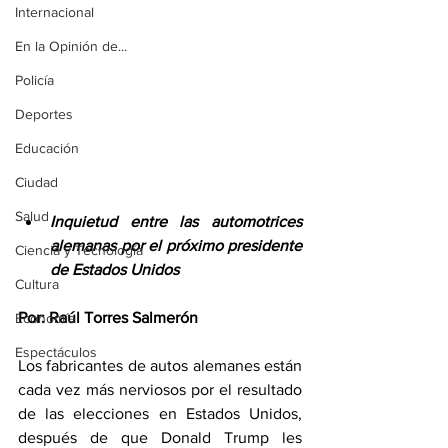
Internacional
En la Opinión de...
Policía
Deportes
Educación
Ciudad
Salud
Inquietud entre las automotrices 
alemanas por el próximo presidente 
Ciencia y Tecnología
de Estados Unidos
Cultura
Por: Raúl Torres Salmerón
Economía
Espectáculos
Los fabricantes de autos alemanes están 
cada vez más nerviosos por el resultado 
de las elecciones en Estados Unidos, 
después de que Donald Trump les 