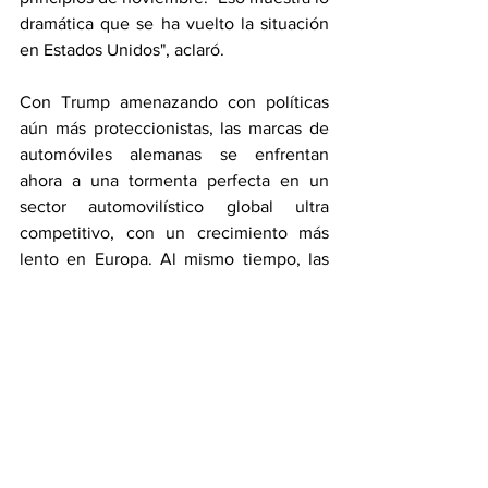
dramática que se ha vuelto la situación 
en Estados Unidos", aclaró.
Con Trump amenazando con políticas 
aún más proteccionistas, las marcas de 
automóviles alemanas se enfrentan 
ahora a una tormenta perfecta en un 
sector automovilístico global ultra 
competitivo, con un crecimiento más 
lento en Europa. Al mismo tiempo, las 
marcas chinas lanzan nuevos modelos 
de vehículos eléctricos, lo que perjudica 
las ventas de automóviles alemanes en 
China y Europa.
Además, «si el gobierno estadounidense 
dice “no sólo no queremos 
explícitamente coches de marca china 