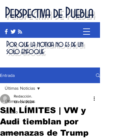
Perspectiva de Puebla
Por que la noticia no es de un
solo enfoque
Entrada
Últimas Noticias
Redacción.
Últimas Noticias
13 nov 2024
SIN LÍMITES | VW y
Estado
Audi tiemblan por
Política
amenazas de Trump
Nacional